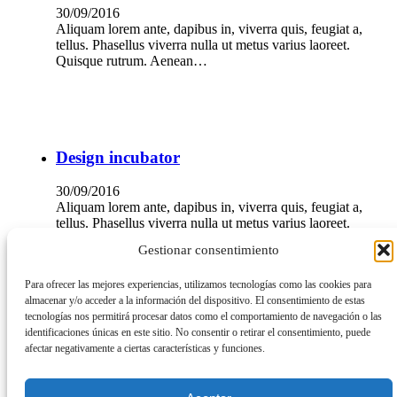
30/09/2016
Aliquam lorem ante, dapibus in, viverra quis, feugiat a,
tellus. Phasellus viverra nulla ut metus varius laoreet.
Quisque rutrum. Aenean…
Design incubator
30/09/2016
Aliquam lorem ante, dapibus in, viverra quis, feugiat a,
tellus. Phasellus viverra nulla ut metus varius laoreet.
Quisque rutrum. Aenean…
Gestionar consentimiento
Para ofrecer las mejores experiencias, utilizamos tecnologías como las cookies para
almacenar y/o acceder a la información del dispositivo. El consentimiento de estas
tecnologías nos permitirá procesar datos como el comportamiento de navegación o las
identificaciones únicas en este sitio. No consentir o retirar el consentimiento, puede
Increasing your competitive advantage by
afectar negativamente a ciertas características y funciones.
aligning strategy with people.
30/09/2016