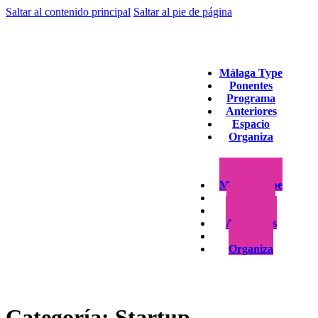
Saltar al contenido principal
Saltar al pie de página
Málaga Type
Ponentes
Programa
Anteriores
Espacio
Organiza
Málaga Type
Ponentes
Programa
Anteriores
Espacio
Organiza
Categoría:
Startup