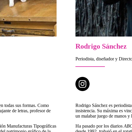
Rodrigo Sánchez
Periodista, diseñador y Direct
 en todas sus formas. Como
Rodrigo Sánchez es periodista
jante de letras, profesor de
insistencia. Su máxima es vincu
un malabar juego de manos y l
ción Manufacturas Tipográficas
Ha pasado por los diarios
AB
el patrimonio gráfico de la
desde 1992, trabajó en el rota