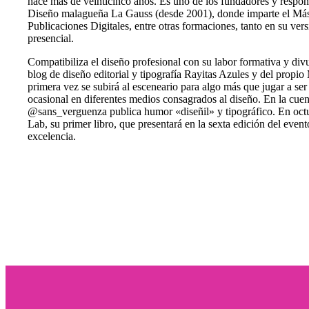
hace más de veinticinco años. Es uno de los fundadores y respon
Diseño malagueña La Gauss (desde 2001), donde imparte el Mást
Publicaciones Digitales, entre otras formaciones, tanto en su ve
presencial.
Compatibiliza el diseño profesional con su labor formativa y di
blog de diseño editorial y tipografía Rayitas Azules y del propi
primera vez se subirá al esceneario para algo más que jugar a se
ocasional en diferentes medios consagrados al diseño. En la cue
@sans_verguenza publica humor «diseñil» y tipográfico. En octu
Lab, su primer libro, que presentará en la sexta edición del even
excelencia.