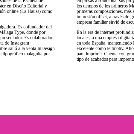
sables de la Escuela de
empresas a solucionar sus pro
er en Diseño Editorial y
los tiempos de los primeros Ma
rsión online (La Hauss) como
primeras composiciones, más a
impresión offset, a través de 
empresa familiar sirvió de escu
vulgadora. Es cofundador del
o Málaga Type, donde por
En la era de internet profundi
r presentador. Es colaborador
locales, a una empresa digitali
nta de Instagram
en toda España, manteniendo la
bre salió a la venta InDesign
excelente como leitmotiv.
Ahor
to tipográfico malaguita por
para imprimir. Cuenta con gran
tipo de acabados para imprent