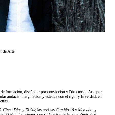
or de Arte
 de formación, diseñador por convicción y Director de Arte por
lar audacia, imaginación y estética con el rigor y la verdad, en
etras.
C
,
Cinco Días
y
El Sol
; las revistas
Cambio 16
y
Mercado
; y
tivo
El Mundo
, primero como Director de Arte de Revistas y