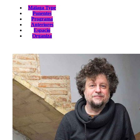
Málaga Type
Ponentes
Programa
Anteriores
Espacio
Organiza