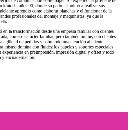
yectos de comunicación sobre papel.
Su experiencia proviene de
ckintosh, años 90, donde su padre le animó a realizar sus
delante aprendió como elaborar planchas y el funcionar de la
grandes profesionales del montaje y maquinistas, ya que la
ela.
zó en la transformación desde una empresa familiar con clientes
zada, con ese carácter familiar, pero también online, con clientes
 agilidad de pedidos y sobretodo una atención al cliente
a mismo domina con fluidez los papeles y soportes especiales
 experiencia en preimpresión, impresión digital y offset y todo
a y encuadernación.