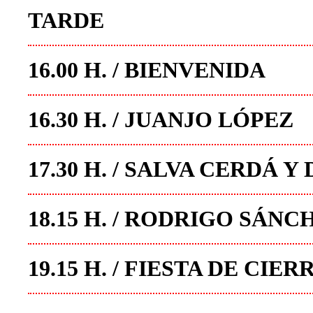
TARDE
16.00 H. / BIENVENIDA
16.30 H. / JUANJO LÓPEZ
17.30 H. / SALVA CERDÁ 
18.15 H. / RODRIGO SÁNC
19.15 H. / FIESTA DE CIER