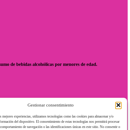
sumo de bebidas alcohólicas por menores de edad.
Gestionar consentimiento
as mejores experiencias, utilizamos tecnologías como las cookies para almacenar y/o
nformación del dispositivo. El consentimiento de estas tecnologías nos permitirá procesar
comportamiento de navegación o las identificaciones únicas en este sitio. No consentir o