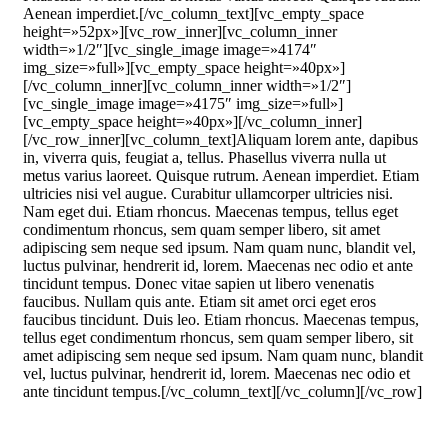
Aenean imperdiet.[/vc_column_text][vc_empty_space
height=»52px»][vc_row_inner][vc_column_inner
width=»1/2″][vc_single_image image=»4174″
img_size=»full»][vc_empty_space height=»40px»]
[/vc_column_inner][vc_column_inner width=»1/2″]
[vc_single_image image=»4175″ img_size=»full»]
[vc_empty_space height=»40px»][/vc_column_inner]
[/vc_row_inner][vc_column_text]Aliquam lorem ante, dapibus
in, viverra quis, feugiat a, tellus. Phasellus viverra nulla ut
metus varius laoreet. Quisque rutrum. Aenean imperdiet. Etiam
ultricies nisi vel augue. Curabitur ullamcorper ultricies nisi.
Nam eget dui. Etiam rhoncus. Maecenas tempus, tellus eget
condimentum rhoncus, sem quam semper libero, sit amet
adipiscing sem neque sed ipsum. Nam quam nunc, blandit vel,
luctus pulvinar, hendrerit id, lorem. Maecenas nec odio et ante
tincidunt tempus. Donec vitae sapien ut libero venenatis
faucibus. Nullam quis ante. Etiam sit amet orci eget eros
faucibus tincidunt. Duis leo. Etiam rhoncus. Maecenas tempus,
tellus eget condimentum rhoncus, sem quam semper libero, sit
amet adipiscing sem neque sed ipsum. Nam quam nunc, blandit
vel, luctus pulvinar, hendrerit id, lorem. Maecenas nec odio et
ante tincidunt tempus.[/vc_column_text][/vc_column][/vc_row]