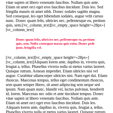
vitae sapien ut libero venenatis faucibus. Nullam quis ante.
Etiam sit amet orci eget eros faucibus tincidunt. Duis leo. Sed
fringilla mauris sit amet nibh. Donec sodales sagittis magna.
Sed consequat, leo eget bibendum sodales, augue velit cursus
nunc. Donec quam felis, ultricies nec, pellentesque eu, pretium
quis, sem.[/vc_column_text][vc_empty_space height=»28px»]
[vc_column_text]
Donec quam felis, ultricies nec, pellentesque eu, pretium
quis, sem. Nulla consequat massa quis enim. Donec pede
justo, fringilla vel.
[/vc_column_text][vc_empty_space height=»28px»]
[vc_column_text]Aliquam lorem ante, dapibus in, viverra quis,
feugiat a, tellus. Phasellus viverra nulla ut metus varius laoreet.
Quisque rutrum. Aenean imperdiet. Etiam ultricies nisi vel
augue. Curabitur ullamcorper ultricies nisi. Nam eget dui. Etiam
rhoncus. Maecenas tempus, tellus eget condimentum rhoncus,
sem quam semper libero, sit amet adipiscing sem neque sed
ipsum. Nam quam nunc, blandit vel, luctus pulvinar, hendrerit
id, lorem. Maecenas nec odio et ante tincidunt tempus. Donec
vitae sapien ut libero venenatis faucibus. Nullam quis ante.
Etiam sit amet orci eget eros faucibus tincidunt. Duis leo.
Aliquam lorem ante, dapibus in, viverra quis, feugiat a, tellus.
Phasellus viverra nulla ut metus varius laoreet. Quisque rutrum.