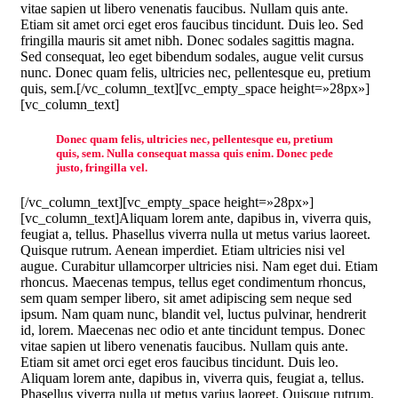
vitae sapien ut libero venenatis faucibus. Nullam quis ante.
Etiam sit amet orci eget eros faucibus tincidunt. Duis leo. Sed
fringilla mauris sit amet nibh. Donec sodales sagittis magna.
Sed consequat, leo eget bibendum sodales, augue velit cursus
nunc. Donec quam felis, ultricies nec, pellentesque eu, pretium
quis, sem.[/vc_column_text][vc_empty_space height=»28px»]
[vc_column_text]
Donec quam felis, ultricies nec, pellentesque eu, pretium
quis, sem. Nulla consequat massa quis enim. Donec pede
justo, fringilla vel.
[/vc_column_text][vc_empty_space height=»28px»]
[vc_column_text]Aliquam lorem ante, dapibus in, viverra quis,
feugiat a, tellus. Phasellus viverra nulla ut metus varius laoreet.
Quisque rutrum. Aenean imperdiet. Etiam ultricies nisi vel
augue. Curabitur ullamcorper ultricies nisi. Nam eget dui. Etiam
rhoncus. Maecenas tempus, tellus eget condimentum rhoncus,
sem quam semper libero, sit amet adipiscing sem neque sed
ipsum. Nam quam nunc, blandit vel, luctus pulvinar, hendrerit
id, lorem. Maecenas nec odio et ante tincidunt tempus. Donec
vitae sapien ut libero venenatis faucibus. Nullam quis ante.
Etiam sit amet orci eget eros faucibus tincidunt. Duis leo.
Aliquam lorem ante, dapibus in, viverra quis, feugiat a, tellus.
Phasellus viverra nulla ut metus varius laoreet. Quisque rutrum.