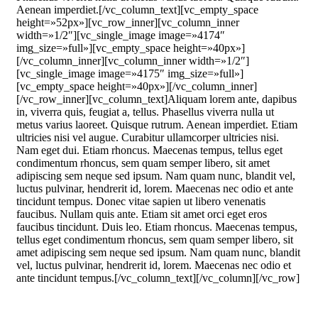
Aenean imperdiet.[/vc_column_text][vc_empty_space
height=»52px»][vc_row_inner][vc_column_inner
width=»1/2″][vc_single_image image=»4174″
img_size=»full»][vc_empty_space height=»40px»]
[/vc_column_inner][vc_column_inner width=»1/2″]
[vc_single_image image=»4175″ img_size=»full»]
[vc_empty_space height=»40px»][/vc_column_inner]
[/vc_row_inner][vc_column_text]Aliquam lorem ante, dapibus
in, viverra quis, feugiat a, tellus. Phasellus viverra nulla ut
metus varius laoreet. Quisque rutrum. Aenean imperdiet. Etiam
ultricies nisi vel augue. Curabitur ullamcorper ultricies nisi.
Nam eget dui. Etiam rhoncus. Maecenas tempus, tellus eget
condimentum rhoncus, sem quam semper libero, sit amet
adipiscing sem neque sed ipsum. Nam quam nunc, blandit vel,
luctus pulvinar, hendrerit id, lorem. Maecenas nec odio et ante
tincidunt tempus. Donec vitae sapien ut libero venenatis
faucibus. Nullam quis ante. Etiam sit amet orci eget eros
faucibus tincidunt. Duis leo. Etiam rhoncus. Maecenas tempus,
tellus eget condimentum rhoncus, sem quam semper libero, sit
amet adipiscing sem neque sed ipsum. Nam quam nunc, blandit
vel, luctus pulvinar, hendrerit id, lorem. Maecenas nec odio et
ante tincidunt tempus.[/vc_column_text][/vc_column][/vc_row]