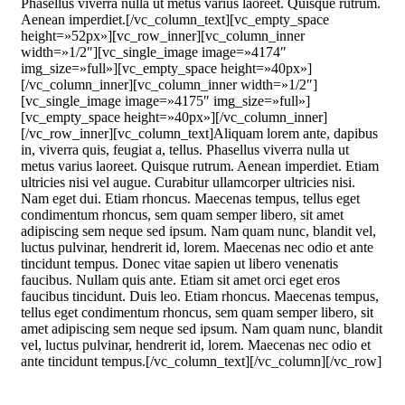
Phasellus viverra nulla ut metus varius laoreet. Quisque rutrum.
Aenean imperdiet.[/vc_column_text][vc_empty_space
height=»52px»][vc_row_inner][vc_column_inner
width=»1/2″][vc_single_image image=»4174″
img_size=»full»][vc_empty_space height=»40px»]
[/vc_column_inner][vc_column_inner width=»1/2″]
[vc_single_image image=»4175″ img_size=»full»]
[vc_empty_space height=»40px»][/vc_column_inner]
[/vc_row_inner][vc_column_text]Aliquam lorem ante, dapibus
in, viverra quis, feugiat a, tellus. Phasellus viverra nulla ut
metus varius laoreet. Quisque rutrum. Aenean imperdiet. Etiam
ultricies nisi vel augue. Curabitur ullamcorper ultricies nisi.
Nam eget dui. Etiam rhoncus. Maecenas tempus, tellus eget
condimentum rhoncus, sem quam semper libero, sit amet
adipiscing sem neque sed ipsum. Nam quam nunc, blandit vel,
luctus pulvinar, hendrerit id, lorem. Maecenas nec odio et ante
tincidunt tempus. Donec vitae sapien ut libero venenatis
faucibus. Nullam quis ante. Etiam sit amet orci eget eros
faucibus tincidunt. Duis leo. Etiam rhoncus. Maecenas tempus,
tellus eget condimentum rhoncus, sem quam semper libero, sit
amet adipiscing sem neque sed ipsum. Nam quam nunc, blandit
vel, luctus pulvinar, hendrerit id, lorem. Maecenas nec odio et
ante tincidunt tempus.[/vc_column_text][/vc_column][/vc_row]