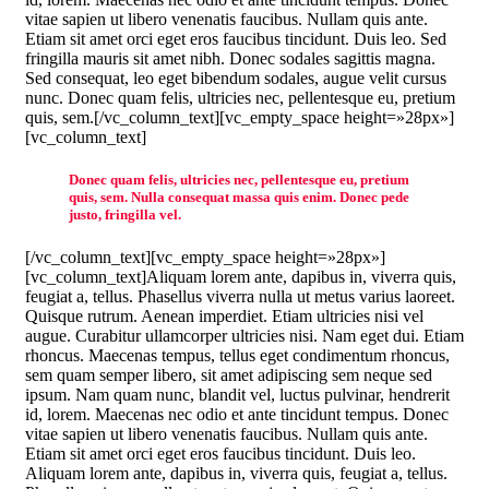
vitae sapien ut libero venenatis faucibus. Nullam quis ante.
Etiam sit amet orci eget eros faucibus tincidunt. Duis leo. Sed
fringilla mauris sit amet nibh. Donec sodales sagittis magna.
Sed consequat, leo eget bibendum sodales, augue velit cursus
nunc. Donec quam felis, ultricies nec, pellentesque eu, pretium
quis, sem.[/vc_column_text][vc_empty_space height=»28px»]
[vc_column_text]
Donec quam felis, ultricies nec, pellentesque eu, pretium
quis, sem. Nulla consequat massa quis enim. Donec pede
justo, fringilla vel.
[/vc_column_text][vc_empty_space height=»28px»]
[vc_column_text]Aliquam lorem ante, dapibus in, viverra quis,
feugiat a, tellus. Phasellus viverra nulla ut metus varius laoreet.
Quisque rutrum. Aenean imperdiet. Etiam ultricies nisi vel
augue. Curabitur ullamcorper ultricies nisi. Nam eget dui. Etiam
rhoncus. Maecenas tempus, tellus eget condimentum rhoncus,
sem quam semper libero, sit amet adipiscing sem neque sed
ipsum. Nam quam nunc, blandit vel, luctus pulvinar, hendrerit
id, lorem. Maecenas nec odio et ante tincidunt tempus. Donec
vitae sapien ut libero venenatis faucibus. Nullam quis ante.
Etiam sit amet orci eget eros faucibus tincidunt. Duis leo.
Aliquam lorem ante, dapibus in, viverra quis, feugiat a, tellus.