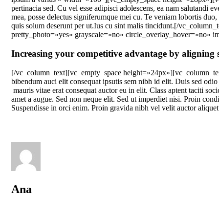
pertinacia sed. Cu vel esse adipisci adolescens, ea nam salutandi eve
mea, posse delectus signiferumque mei cu. Te veniam lobortis duo, q
quis solum deserunt per ut.Ius cu sint malis tincidunt.[/vc_co
pretty_photo=»yes» grayscale=»no» circle_overlay_hover=»no» i
Increasing your competitive advantage by aligning s
[/vc_column_text][vc_empty_space height=»24px»][vc_column_text]Te
bibendum auci elit consequat ipsutis sem nibh id elit. Duis sed odi
mauris vitae erat consequat auctor eu in elit. Class aptent taciti s
amet a augue. Sed non neque elit. Sed ut imperdiet nisi. Proin con
Suspendisse in orci enim. Proin gravida nibh vel velit auctor aliq
Ana