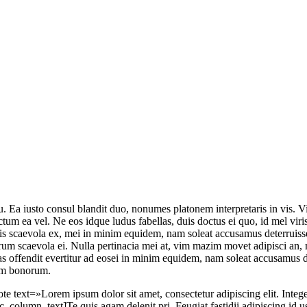
a iusto consul blandit duo, nonumes platonem interpretaris in vis. Vi
um ea vel. Ne eos idque ludus fabellas, duis doctus ei quo, id mel viri
bitis scaevola ex, mei in minim equidem, nam soleat accusamus deterruis
m scaevola ei. Nulla pertinacia mei at, vim mazim movet adipisci an,
as offendit evertitur ad eosei in minim equidem, nam soleat accusamus d
am bonorum.
xt=»Lorem ipsum dolor sit amet, consectetur adipiscing elit. Integer 
umn_text]Te quis agam delenit pri. Feugiat fastidii adipiscing id usu