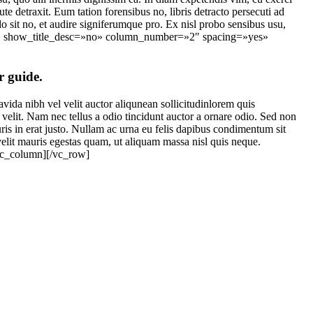
te detraxit. Eum tation forensibus no, libris detracto persecuti ad
o sit no, et audire signiferumque pro. Ex nisl probo sensibus usu,
rid» show_title_desc=»no» column_number=»2″ spacing=»yes»
r guide.
da nibh vel velit auctor aliqunean sollicitudinlorem quis
velit. Nam nec tellus a odio tincidunt auctor a ornare odio. Sed non
uris in erat justo. Nullam ac urna eu felis dapibus condimentum sit
elit mauris egestas quam, ut aliquam massa nisl quis neque.
[/vc_column][/vc_row]