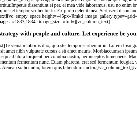
rtitur.Impetus dissentiunt ei per, ei mea vide laboramus, usu no enim bru
uo stet tempor scribentur in. Ex purto delenit mea. Scripserit disputand
lumn_text][vc_empty_space height=»45px»][mkd_image_gallery type=»g
mages=»1833,1834″ image_size=»full»][vc_column_text]
trategy with people and culture. Let experience be you
 veniam lobortis duo, quo stet tempor scribentur in. Lorem Ipsn gravi
o sit amet nibh vulputate cursus a sit amet mauris. Morbiaccumsan ipsum 
ociosqu ad litora torquent per conubia nostra, per inceptos himenaeos. Ma
dimentum fermentum nunc. Etiam pharetra, erat sed fermentum feugiat, v
uet. Aenean sollicitudin, lorem quis bibendum auctor.[/vc_column_text]