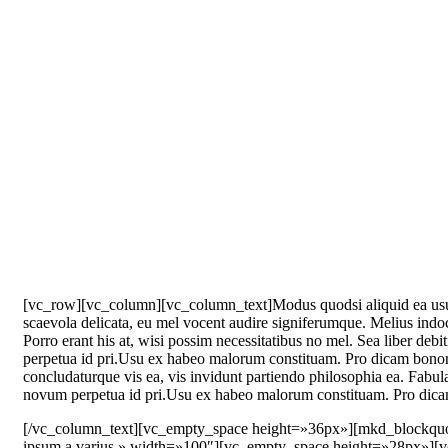
[vc_row][vc_column][vc_column_text]Modus quodsi aliquid ea usu. E
scaevola delicata, eu mel vocent audire signiferumque. Melius indoct
Porro erant his at, wisi possim necessitatibus no mel. Sea liber de
perpetua id pri.Usu ex habeo malorum constituam. Pro dicam bonoru
concludaturque vis ea, vis invidunt partiendo philosophia ea. Fabul
novum perpetua id pri.Usu ex habeo malorum constituam. Pro dic
[/vc_column_text][vc_empty_space height=»36px»][mkd_blockquote te
ipsum a varius » width=»100″][vc_empty_space height=»28px»][vc_col