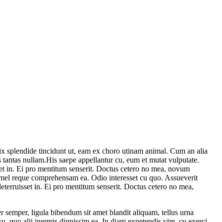
x splendide tincidunt ut, eam ex choro utinam animal. Cum an alia
s tantas nullam.His saepe appellantur cu, eum et mutat vulputate.
set in. Ei pro mentitum senserit. Doctus cetero no mea, novum
 mel reque comprehensam ea. Odio interesset cu quo. Assueverit
eterruisset in. Ei pro mentitum senserit. Doctus cetero no mea,
semper, ligula bibendum sit amet blandit aliquam, tellus urna
, quo alii inermis dignissim ea. In diam expetendis vim, cu exerci