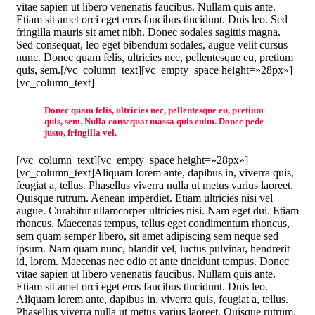
vitae sapien ut libero venenatis faucibus. Nullam quis ante.
Etiam sit amet orci eget eros faucibus tincidunt. Duis leo. Sed
fringilla mauris sit amet nibh. Donec sodales sagittis magna.
Sed consequat, leo eget bibendum sodales, augue velit cursus
nunc. Donec quam felis, ultricies nec, pellentesque eu, pretium
quis, sem.[/vc_column_text][vc_empty_space height=»28px»]
[vc_column_text]
Donec quam felis, ultricies nec, pellentesque eu, pretium
quis, sem. Nulla consequat massa quis enim. Donec pede
justo, fringilla vel.
[/vc_column_text][vc_empty_space height=»28px»]
[vc_column_text]Aliquam lorem ante, dapibus in, viverra quis,
feugiat a, tellus. Phasellus viverra nulla ut metus varius laoreet.
Quisque rutrum. Aenean imperdiet. Etiam ultricies nisi vel
augue. Curabitur ullamcorper ultricies nisi. Nam eget dui. Etiam
rhoncus. Maecenas tempus, tellus eget condimentum rhoncus,
sem quam semper libero, sit amet adipiscing sem neque sed
ipsum. Nam quam nunc, blandit vel, luctus pulvinar, hendrerit
id, lorem. Maecenas nec odio et ante tincidunt tempus. Donec
vitae sapien ut libero venenatis faucibus. Nullam quis ante.
Etiam sit amet orci eget eros faucibus tincidunt. Duis leo.
Aliquam lorem ante, dapibus in, viverra quis, feugiat a, tellus.
Phasellus viverra nulla ut metus varius laoreet. Quisque rutrum.