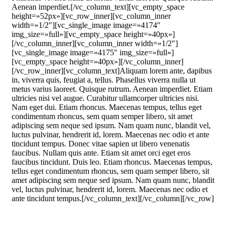
Aenean imperdiet.[/vc_column_text][vc_empty_space
height=»52px»][vc_row_inner][vc_column_inner
width=»1/2″][vc_single_image image=»4174″
img_size=»full»][vc_empty_space height=»40px»]
[/vc_column_inner][vc_column_inner width=»1/2″]
[vc_single_image image=»4175″ img_size=»full»]
[vc_empty_space height=»40px»][/vc_column_inner]
[/vc_row_inner][vc_column_text]Aliquam lorem ante, dapibus
in, viverra quis, feugiat a, tellus. Phasellus viverra nulla ut
metus varius laoreet. Quisque rutrum. Aenean imperdiet. Etiam
ultricies nisi vel augue. Curabitur ullamcorper ultricies nisi.
Nam eget dui. Etiam rhoncus. Maecenas tempus, tellus eget
condimentum rhoncus, sem quam semper libero, sit amet
adipiscing sem neque sed ipsum. Nam quam nunc, blandit vel,
luctus pulvinar, hendrerit id, lorem. Maecenas nec odio et ante
tincidunt tempus. Donec vitae sapien ut libero venenatis
faucibus. Nullam quis ante. Etiam sit amet orci eget eros
faucibus tincidunt. Duis leo. Etiam rhoncus. Maecenas tempus,
tellus eget condimentum rhoncus, sem quam semper libero, sit
amet adipiscing sem neque sed ipsum. Nam quam nunc, blandit
vel, luctus pulvinar, hendrerit id, lorem. Maecenas nec odio et
ante tincidunt tempus.[/vc_column_text][/vc_column][/vc_row]